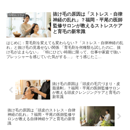
抜け毛の原因は「ストレス・自律
HAELLコラム
神経の乱れ」？福岡・平尾の医師
監修サロンが教えるストレスケア
と育毛の新常識
はじめに：育毛剤を変えても変わらない？「ストレス・自律神経の乱
れ」と抜け毛の見逃せない関係 「育毛剤を何種類も試したのに、抜
け毛が止まらない」 「特にひどい時期に限って、仕事や家庭で強い
プレッシャーを感じていた気がする…」 そう感じたこ...
抜け毛の原因は「頭皮の毛穴づまり・皮
脂過剰」？福岡・平尾の医師監修サロン
が教える頭皮クレンジングケアと育毛の
新常識
抜け毛の原因は「頭皮のストレス・自律
神経の乱れ」？福岡・平尾の医師監修サ
ロンが教える自律神経ケアと育毛の新常
識