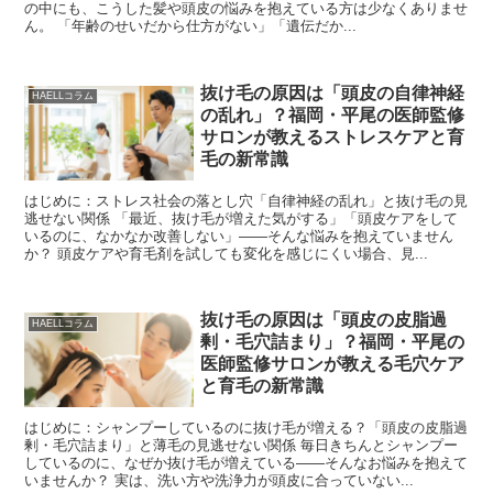
の中にも、こうした髪や頭皮の悩みを抱えている方は少なくありませ
ん。 「年齢のせいだから仕方がない」「遺伝だか...
抜け毛の原因は「頭皮の自律神経
HAELLコラム
の乱れ」？福岡・平尾の医師監修
サロンが教えるストレスケアと育
毛の新常識
はじめに：ストレス社会の落とし穴「自律神経の乱れ」と抜け毛の見
逃せない関係 「最近、抜け毛が増えた気がする」「頭皮ケアをして
いるのに、なかなか改善しない」——そんな悩みを抱えていません
か？ 頭皮ケアや育毛剤を試しても変化を感じにくい場合、見...
抜け毛の原因は「頭皮の皮脂過
HAELLコラム
剰・毛穴詰まり」？福岡・平尾の
医師監修サロンが教える毛穴ケア
と育毛の新常識
はじめに：シャンプーしているのに抜け毛が増える？「頭皮の皮脂過
剰・毛穴詰まり」と薄毛の見逃せない関係 毎日きちんとシャンプー
しているのに、なぜか抜け毛が増えている——そんなお悩みを抱えて
いませんか？ 実は、洗い方や洗浄力が頭皮に合っていない...