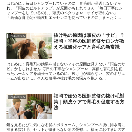
はじめに：毎日シャンプーしているのに、育毛剤が浸透しない？そ
れ、「頭皮のビルドアップ」が原因かもしれません 「毎日丁寧にシ
ャンプーをしているのに、頭皮のベタつきやニオイが取れない」
「高価な育毛剤や頭皮用エッセンスを使っているのに、まったく...
抜け毛の原因は頭皮の「サビ」？
HAELLコラム
福岡・平尾の医師監修サロンが教
える抗酸化ケアと育毛の新常識
はじめに：育毛剤の効果を感じない？その原因は見えない「頭皮のサ
ビ」かもしれません 毎日の丁寧なシャンプーや、高価な育毛剤を使
ったホームケアを頑張っているのに、抜け毛が減らない、髪のボリュ
ームが出ない…。そんな薄毛や抜け毛のお悩みを抱える...
福岡で始める医師監修の抜け毛対
HAELLコラム
策｜頭皮ケアで育毛を促進する方
法
鏡を見るたびに気になる髪のボリューム、シャンプーの後に排水溝に
溜まる抜け毛、セットが決まらない朝の憂鬱…。福岡にお住まいの方