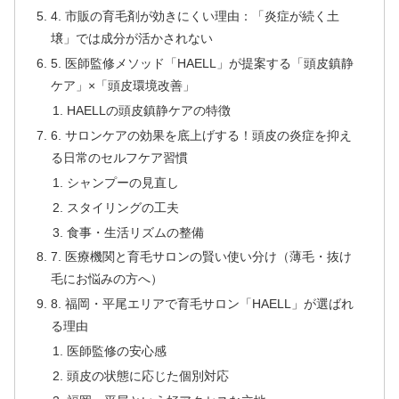
4. 市販の育毛剤が効きにくい理由：「炎症が続く土
壌」では成分が活かされない
5. 医師監修メソッド「HAELL」が提案する「頭皮鎮静
ケア」×「頭皮環境改善」
HAELLの頭皮鎮静ケアの特徴
6. サロンケアの効果を底上げする！頭皮の炎症を抑え
る日常のセルフケア習慣
シャンプーの見直し
スタイリングの工夫
食事・生活リズムの整備
7. 医療機関と育毛サロンの賢い使い分け（薄毛・抜け
毛にお悩みの方へ）
8. 福岡・平尾エリアで育毛サロン「HAELL」が選ばれ
る理由
医師監修の安心感
頭皮の状態に応じた個別対応