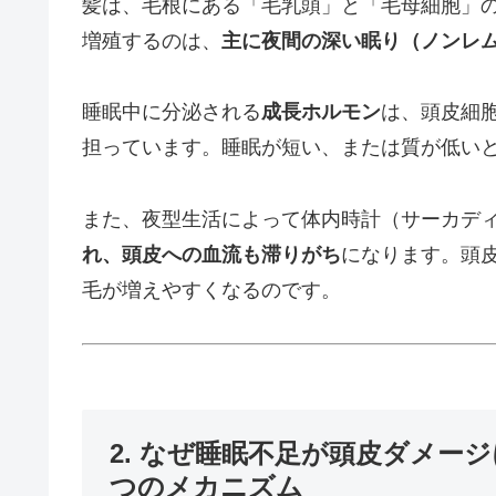
髪は、毛根にある「毛乳頭」と「毛母細胞」
増殖するのは、
主に夜間の深い眠り（ノンレ
睡眠中に分泌される
成長ホルモン
は、頭皮細
担っています。睡眠が短い、または質が低い
また、夜型生活によって体内時計（サーカデ
れ、頭皮への血流も滞りがち
になります。頭
毛が増えやすくなるのです。
2. なぜ睡眠不足が頭皮ダメー
つのメカニズム